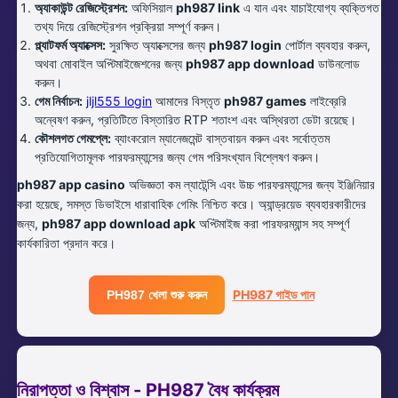
অ্যাকাউন্ট রেজিস্ট্রেশন:
অফিসিয়াল
ph987 link
এ যান এবং যাচাইযোগ্য ব্যক্তিগত
তথ্য দিয়ে রেজিস্ট্রেশন প্রক্রিয়া সম্পূর্ণ করুন।
প্ল্যাটফর্ম অ্যাক্সেস:
সুরক্ষিত অ্যাক্সেসের জন্য
ph987 login
পোর্টাল ব্যবহার করুন,
অথবা মোবাইল অপ্টিমাইজেশনের জন্য
ph987 app download
ডাউনলোড
করুন।
গেম নির্বাচন:
jljl555 login
আমাদের বিস্তৃত
ph987 games
লাইব্রেরি
অন্বেষণ করুন, প্রতিটিতে বিস্তারিত RTP শতাংশ এবং অস্থিরতা ডেটা রয়েছে।
কৌশলগত গেমপ্লে:
ব্যাংকরোল ম্যানেজমেন্ট বাস্তবায়ন করুন এবং সর্বোত্তম
প্রতিযোগিতামূলক পারফরম্যান্সের জন্য গেম পরিসংখ্যান বিশ্লেষণ করুন।
ph987 app casino
অভিজ্ঞতা কম ল্যাটেন্সি এবং উচ্চ পারফরম্যান্সের জন্য ইঞ্জিনিয়ার
করা হয়েছে, সমস্ত ডিভাইসে ধারাবাহিক গেমিং নিশ্চিত করে। অ্যান্ড্রয়েড ব্যবহারকারীদের
জন্য,
ph987 app download apk
অপ্টিমাইজ করা পারফরম্যান্স সহ সম্পূর্ণ
কার্যকারিতা প্রদান করে।
PH987 গাইড পান
PH987 খেলা শুরু করুন
নিরাপত্তা ও বিশ্বাস - PH987 বৈধ কার্যক্রম